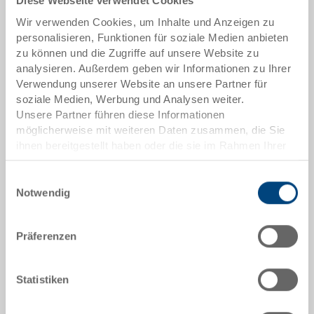
Diese Webseite verwendet Cookies
Artikeldaten
Wir verwenden Cookies, um Inhalte und Anzeigen zu
personalisieren, Funktionen für soziale Medien anbieten
Bestellnummer
zu können und die Zugriffe auf unsere Website zu
38-1928-0.7481.0101
analysieren. Außerdem geben wir Informationen zu Ihrer
Verwendung unserer Website an unsere Partner für
Aussenmasse:
soziale Medien, Werbung und Analysen weiter.
400 x 400 x 120 mm
Unsere Partner führen diese Informationen
möglicherweise mit weiteren Daten zusammen, die Sie
Farbe:
ihnen bereitgestellt haben oder die sie im Rahmen Ihrer
|
Weitere Farben auf Anfrage
Nutzung der Dienste gesammelt haben.
Einwilligungsauswahl
Notwendig
Angebot anfordern
Präferenzen
Technische Daten
Statistiken
Stapelbehälter RAKO, PP, schwarzgrau, aussen