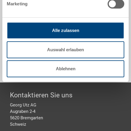
400x400x120 mm, innen 370x370x102 mm, 15.0 l,
Marketing
Seitenwände geschlossen, Boden verrippt, Griffleiste
Optionales Zubehör
Alle zulassen
Auswahl erlauben
Sonderanfertigungen - Unser Spezialgebiet
Ablehnen
Footer
Kontaktieren Sie uns
Georg Utz AG
Augraben 2-4
5620 Bremgarten
Schweiz