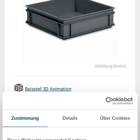
Abbildung ähnlich
Beispiel 3D Animation
Lieferzeit: Auf Anfrage
Zustimmung
Details
Über Cookies
Das Produkt kann nicht online bestellt werden:
An
g
ebot anfordern