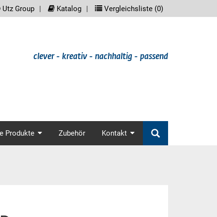
reader.meta_nav
scree
Utz Group
Katalog
Vergleichsliste (
0
)
clever - kreativ - nachhaltig - passend
in_nav
e Produkte
Zubehör
Kontakt