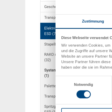
Geschenkverpackung (6)
Transportroller (38)
Zustimmung
Elektrisch leitfähige Produkte
ESD (73)
Diese Webseite verwendet 
Stapelbehälter RAKO ESD (20)
Wir verwenden Cookies, um I
und die Zugriffe auf unsere 
RAKO mit Deckel / Koffer ESD
Website an unsere Partner f
(32)
Unsere Partner führen diese 
haben oder die sie im Rahme
Systembehälter EUROTEC ESD
(1)
Einwilligungsauswahl
Notwendig
Paletten UPAL ESD (7)
Transportroller ESD (3)
Spritzguss-Werkstückträger