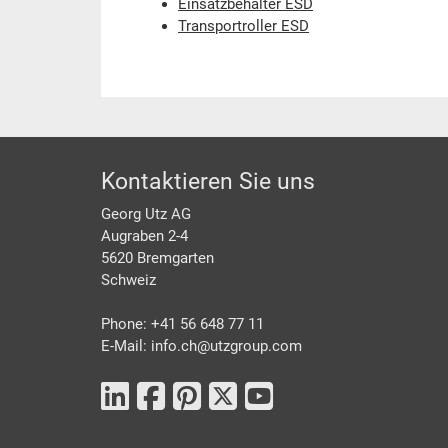
Einsatzbehälter ESD
Transportroller ESD
Footer
Kontaktieren Sie uns
Georg Utz AG
Augraben 2-4
5620 Bremgarten
Schweiz
Phone: +41 56 648 77 11
E-Mail: info.ch@
utzgroup.com