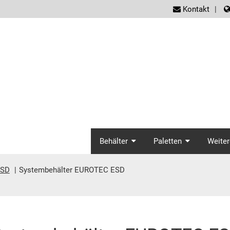
screen
Kontakt
screenreader.ma
Behälter
Paletten
Weiter
ESD
Systembehälter EUROTEC ESD