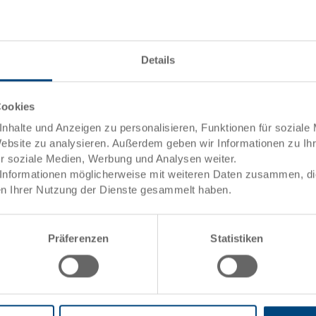
Systembehälter EUROTEC ESD
Systembehälter EUROTEC ESD 400x300x170 mm
Details
Masse
400 x 300 x 170 mm
Farbe
Bestell Nr.
5-4317-2-V EL.0170
Cookies
Bestellmenge
ab 1000 Stück
nhalte und Anzeigen zu personalisieren, Funktionen für soziale
Lieferzeit
Auf Anfrage
Website zu analysieren. Außerdem geben wir Informationen zu I
Preis
-
ür soziale Medien, Werbung und Analysen weiter.
Informationen möglicherweise mit weiteren Daten zusammen, die 
zum Produkt
n Ihrer Nutzung der Dienste gesammelt haben.
Präferenzen
Statistiken